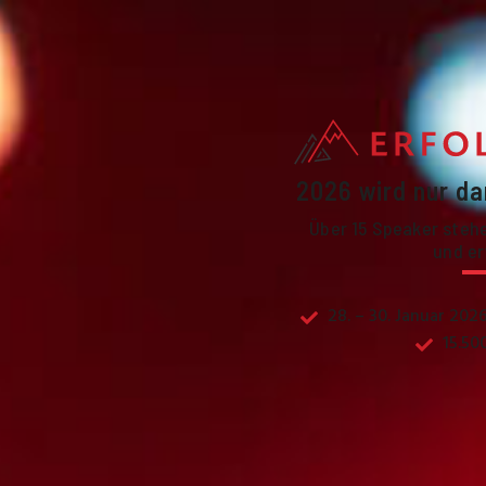
2026 wird nur da
Über 15 Speaker stehen
und er
28. – 30. Januar 202
15.50