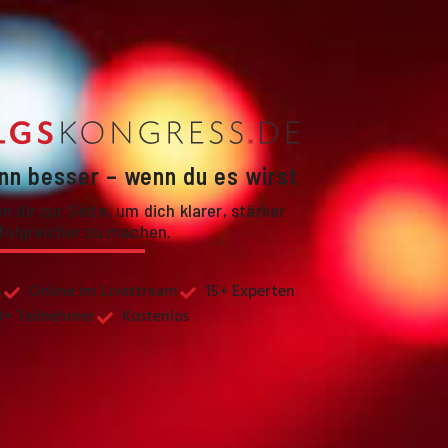
nn besser – wenn du es wirst
 dir zur Seite, um dich klarer, stärker
folgreicher zu machen.
6
Online im Livestream
15+ Experten
0+ Teilnehmer
Kostenlos