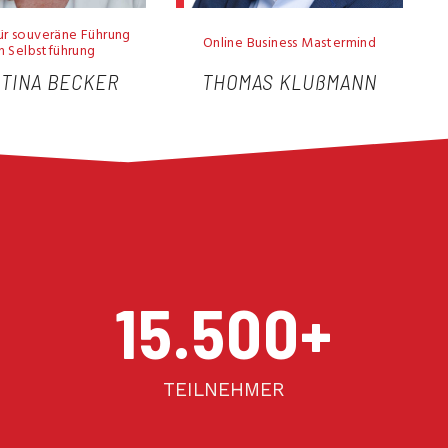
für souveräne Führung
Online Business Mastermind
h Selbstführung
STINA BECKER
THOMAS KLUßMANN
15.500
+
TEILNEHMER