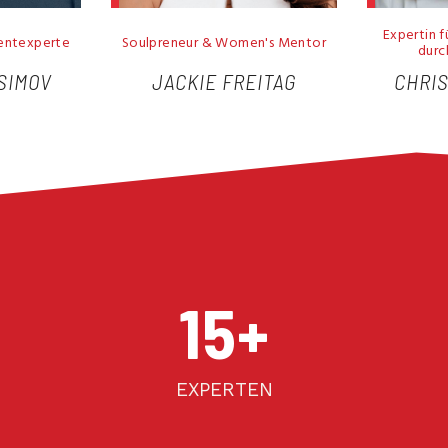
Expertin 
mentexperte
Soulpreneur & Women's Mentor
durc
SIMOV
JACKIE FREITAG
CHRI
15
+
EXPERTEN