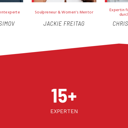
Expertin 
mentexperte
Soulpreneur & Women's Mentor
durc
SIMOV
JACKIE FREITAG
CHRI
15
+
EXPERTEN