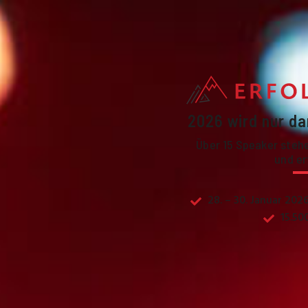
2026 wird nur da
Über 15 Speaker stehen
und er
28. – 30. Januar 202
15.50