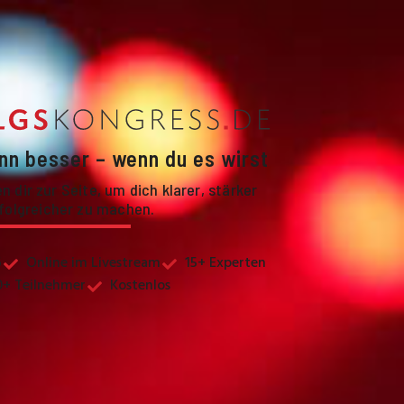
nn besser – wenn du es wirst
 dir zur Seite, um dich klarer, stärker
folgreicher zu machen.
6
Online im Livestream
15+ Experten
0+ Teilnehmer
Kostenlos