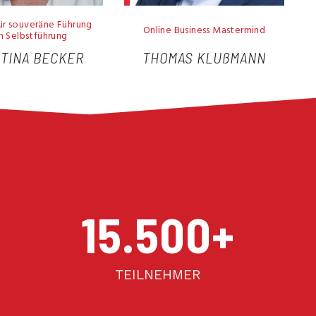
für souveräne Führung
Online Business Mastermind
h Selbstführung
STINA BECKER
THOMAS KLUßMANN
15.500
+
TEILNEHMER