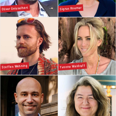
Oliver Geisselhart
Sigrun Roemer
Steffen Wehning
Yvonne Waldraff