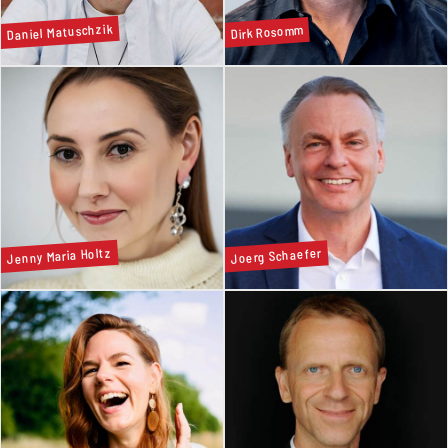
Daniel Matuschzik
Dirk Rosomm
Jenny Maria Holtz
Joerg Schaefer