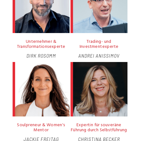
Unternehmer &
Trading- und
Transformationsexperte
Investmentexperte
DIRK ROSOMM
ANDREI ANISSIMOV
Soulpreneur & Women's
Expertin für souveräne
Mentor
Führung durch Selbstführung
JACKIE FREITAG
CHRISTINA BECKER