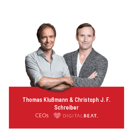
DIE VERANSTALTER
Thomas Klußmann & Christoph J. F.
Schreiber
CEOs