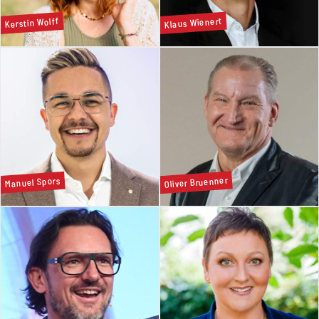
Klaus Wienert
Kerstin Wolff
Oliver Bruenner
Manuel Spors