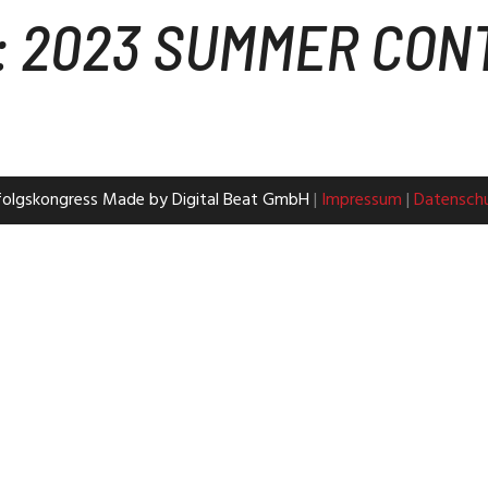
:
2023 SUMMER CON
folgskongress Made by Digital Beat GmbH
|
Impressum
|
Datensch