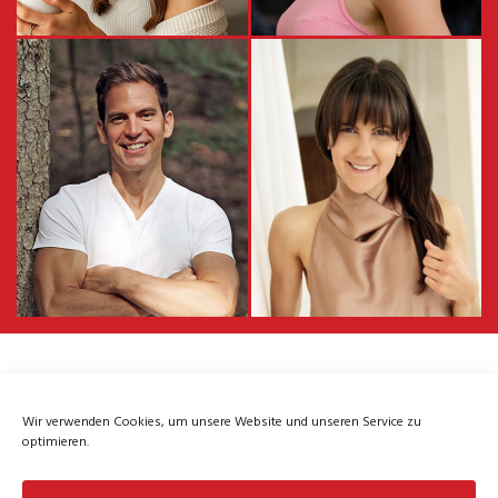
Patrick J. Bauer
Tina Halder
Pat ist der Gründer und Hauptautor
Tina Halder ist seit 9 Jahren
von 4yourfitness.com. Er ist
Gesundheitsexpertin für Frauen.
Geschäftsführer eines
Die 2-fache Autorin und
Sportverbandes,
Podcasterin unterstützt Frauen
Sportwissenschaftler, Dipl.
dabei, Expertinnen ihres Körpers zu
Ernährungstrainer und
werden und dadurch ihren
Familienvater. Pat liebt Bodyweight
Wohlfühlkörper zu erreichen. 170K+
Training und bloggt aus
Frauen begeistert sie täglich über
Leidenschaft um die Welt ein klein
YouTube mit ihren kostenlosen
wenig fitter zu machen.
Workout Programmen.
Wir verwenden Cookies, um unsere Website und unseren Service zu
ZURÜCK ZUR AWARDSEITE
optimieren.