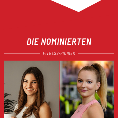
DIE NOMINIERTEN
FITNESS-PIONIER
Jasmin Rückert
Fit Laura
Jasmin Rückert ist Abnehmcoachin
Laura ist Ernährungsberaterin,
aus Leidenschaft – und der
Podcasterin und Content Creatorin.
Gegenentwurf zum klassischen
Mit fundiertem Wissen und
Diätdenken. Sie hilft Frauen,
persönlichen Erfahrungen inspiriert
Gewicht zu verlieren, ohne
sie täglich tausende Frauen zu
Verzicht, Verbote oder teure
einem gesunden, ausgewogenen
Produkte. Ihr Ansatz:
Lebensstil rund um Ernährung,
alltagstauglich, wissenschaftlich
Training und Wohlbefinden.
fundiert und nachhaltig.